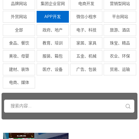
品牌网站
集团企业官网
电商开发
营销型网站
外贸网站
APP开发
微信小程序
平台网站
全部
政府、地产
电子、科技
旅游、酒店
食品、餐饮
教育、培训
家居、家具
珠宝、精品
美妆、母婴
服装、箱包
五金、机械
农业、环保
建材、装饰
医疗、设备
广告、包装
贸易、运输
电商、媒体