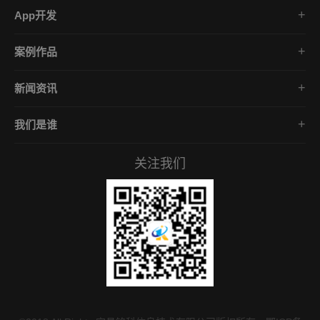
集团企业官网
App开发
品牌网站策划
电商App开发
营销网站设计
案例作品
餐饮App开发
外贸网站建设
品牌网站建设
金融App开发
商城网站定制
新闻资讯
App开发作品
医疗App开发
学习课堂
微信小程序
社交App开发
我们是谁
公司动态
营销型网站
企业文化
解决方案
关注我们
服务承诺
网络营销
常见问答
招贤礼才
付款资料