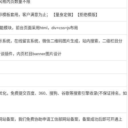
风格内页数量不限
非模板套用，客户满意为止； 【量身定做】【拒绝模版】
模块，前台页面采用html，div+css+js布局
示系统，在线留言系统，微信二维码图片生成，站内搜索，二级栏目分
插件，内页栏目banner图片设计
优化，免费提交百度、360、搜狗、谷歌等搜索引擎收录(不保证排名，如
网站备案，我们免费协助申请工信部网站备案，备案成功后即可开通上