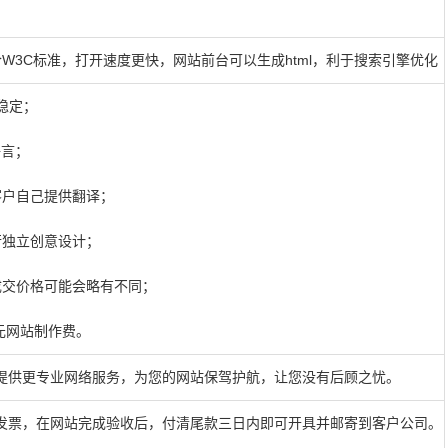
页面，符合W3C标准，打开速度更快，网站前台可以生成html，利于搜索引擎优化
稳定；
语言；
客户自己提供翻译；
行独立创意设计；
成交价格可能会略有不同；
0元网站制作费。
提供更专业网络服务，为您的网站保驾护航，让您没有后顾之忧。
发票，在网站完成验收后，付清尾款三日内即可开具并邮寄到客户公司。