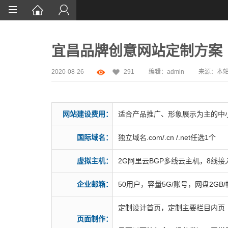
首页
宜昌品牌创意网站定制方案
网站设计
App定制
2020-08-26
291
编辑：
admin
来源：
本
微信开发
案例鉴赏
网站建设费用：
适合产品推广、形象展示为主的中
解决方案
国际域名：
独立域名.com/.cn /.net任选1个
服务
虚拟主机：
2G阿里云BGP多线云主机，8线
资讯
企业邮箱：
50用户，容量5G/账号，网盘2GB/帐
定制设计首页，定制主要栏目内页
页面制作：