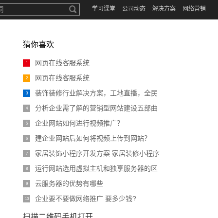
学习课堂
公司动态
解决方案
网络营销
猜你喜欢
网页在线客服系统
1
网页在线客服系统
2
装饰装修行业解决方案，工地直播，全民
3
分析企业需了解的营销型网站建设五部曲
4
企业网站如何进行视频推广？
5
建企业网站后如何将视频上传到网站？
6
家居装饰小程序开发方案 家居装修小程序
7
运行网站选用虚拟主机和独享服务器的区
8
云服务器的优势有哪些
9
企业要不要做网络推广 要多少钱?
10
扫描二维码手机打开