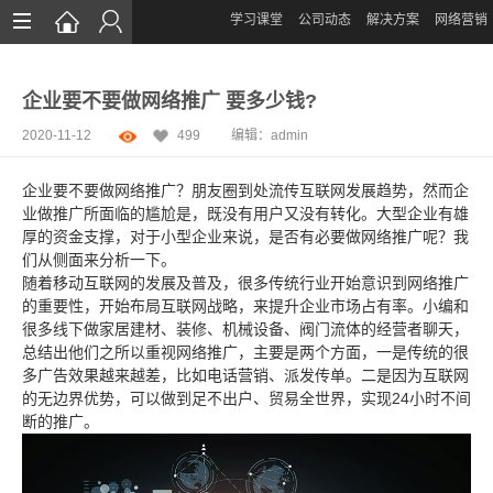
学习课堂
公司动态
解决方案
网络营销
首页
企业要不要做网络推广 要多少钱?
网站设计
2020-11-12
499
编辑：
admin
App定制
企业要不要做网络推广？朋友圈到处流传互联网发展趋势，然而企
微信开发
业做推广所面临的尴尬是，既没有用户又没有转化。大型企业有雄
厚的资金支撑，对于小型企业来说，是否有必要做网络推广呢？我
案例鉴赏
们从侧面来分析一下。
随着移动互联网的发展及普及，很多传统行业开始意识到网络推广
解决方案
的重要性，开始布局互联网战略，来提升企业市场占有率。小编和
很多线下做家居建材、装修、机械设备、阀门流体的经营者聊天，
服务
总结出他们之所以重视网络推广，主要是两个方面，一是传统的很
多广告效果越来越差，比如电话营销、派发传单。二是因为互联网
资讯
的无边界优势，可以做到足不出户、贸易全世界，实现24小时不间
断的推广。