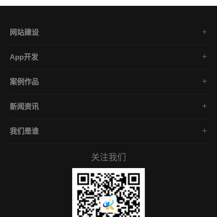
网站建设
集团企业官网
App开发
品牌网站策划
电商App开发
营销网站设计
案例作品
餐饮App开发
外贸网站建设
品牌网站建设
金融App开发
商城网站定制
新闻资讯
App开发作品
医疗App开发
学习课堂
微信小程序
社交App开发
我们是谁
公司动态
营销型网站
企业文化
解决方案
关注我们
服务承诺
网络营销
常见问答
招贤礼才
付款资料