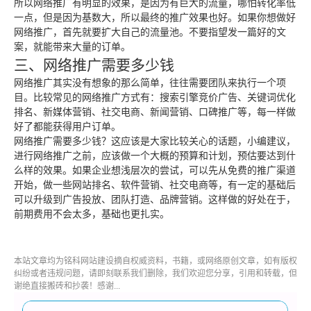
所以网络推广有明显的效果，是因为有巨大的流量，哪怕转化率低
一点，但是因为基数大，所以最终的推广效果也好。如果你想做好
网络推广，首先就要扩大自己的流量池。不要指望发一篇好的文
案，就能带来大量的订单。
三、网络推广需要多少钱
网络推广其实没有想象的那么简单，往往需要团队来执行一个项
目。比较常见的网络推广方式有：搜索引擎竞价广告、
关键词优化
排名、新媒体营销、社交电商、新闻营销、口碑推广等，每一样做
好了都能获得用户订单。
网络推广需要多少钱？这应该是大家比较关心的话题，小编建议，
进行网络推广之前，应该做一个大概的预算和计划，预估要达到什
么样的效果。如果企业想浅层次的尝试，可以先从免费的推广渠道
开始，做一些
网站排名
、软件营销、社交电商等，有一定的基础后
可以升级到广告投放、团队打造、品牌营销。这样做的好处在于，
前期费用不会太多，基础也更扎实。
本站文章均为铭科
网站建设
摘自权威资料，书籍，或网络原创文章，如有版权
纠纷或者违规问题，请即刻联系我们删除，我们欢迎您分享，引用和转载，但
谢绝直接搬砖和抄袭！感谢...