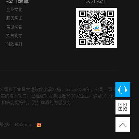
我们是谁
关注我们
企业文化
服务承诺
常见问答
招贤礼才
付款资料
位于宜昌大运软件小镇22栋，Since2006年，公司一直坚
的技术功底，已经成功服务过近3000家企业，遍及101个
，相信能更好的，更加优质的为您服务！
站地图
RSSmap