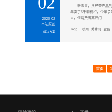
02
新零售，从经营产品到
年卖了5千套橱柜，今年争
人，但消费者离开门...
2020-02
本站原创
Tag：
杭州
秀秀网
宜昌
解决方案
首页