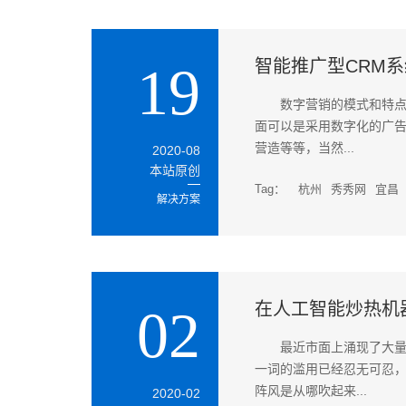
智能推广型CRM
19
数字营销的模式和特
面可以是采用数字化的广
营造等等，当然...
2020-08
本站原创
Tag：
杭州
秀秀网
宜昌
解决方案
在人工智能炒热机
02
最近市面上涌现了大
一词的滥用已经忍无可忍，
阵风是从哪吹起来...
2020-02