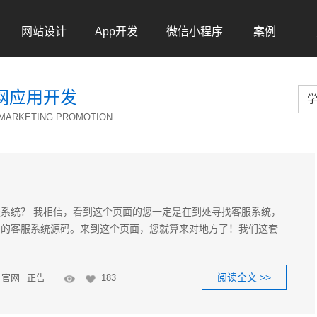
网站设计
App开发
微信小程序
案例
Web
Apps
WeChat
Case
So
网应用开发
 MARKETING PROMOTION
系统？ 我相信，看到这个页面的您一定是在到处寻找客服系统，
别的客服系统源码。来到这个页面，您就算来对地方了！我们这套
阅读全文 >>
官网
正告
183