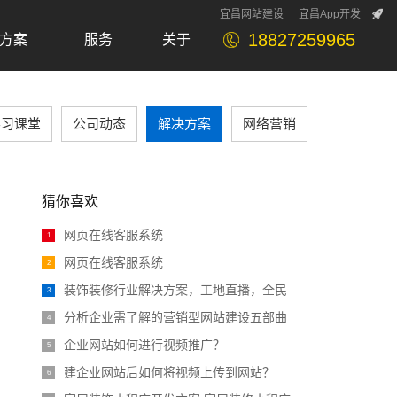
宜昌网站建设
宜昌App开发
18827259965
方案
服务
关于
lution
Service
About
学习课堂
公司动态
解决方案
网络营销
猜你喜欢
网页在线客服系统
1
网页在线客服系统
2
装饰装修行业解决方案，工地直播，全民
3
分析企业需了解的营销型网站建设五部曲
4
企业网站如何进行视频推广？
5
建企业网站后如何将视频上传到网站？
6