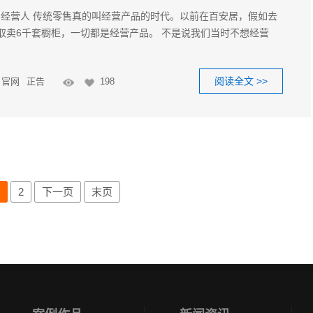
经营人 传统零售真的叫经营产品的时代。以前在百安居，假如去
取卖6千套橱柜，一切都是经营产品。 不是说我们当时不想经营
阅读全文 >>
官网
正告
198
1
2
下一页
末页