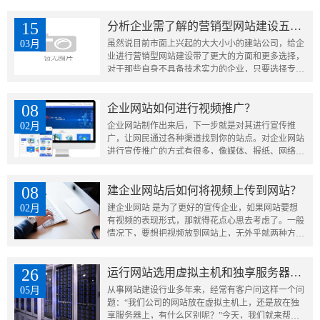
15
分析企业需了解的营销型网站建设五部曲
03月
虽然说目前市面上兴起的大大小小的建站公司，给企
业进行营销型网站建设带了更大的方面和更多选择，
对于那些自身不具备技术实力的企业，只要选择专业
的建站公司，就能完成营销型网站的建...
08
企业网站如何进行视频推广？
02月
企业网站制作出来后，下一步就是对其进行宣传推
广，让网民通过各种渠道找到你的站点。对企业网站
进行宣传推广的方式有很多，像媒体、报纸、网络广
告等，而我们今天要和大家分享的主要...
08
建企业网站后如何将视频上传到网站？
02月
建企业网站 是为了更好的宣传企业，如果网站要想
有视频的表现形式，那就得花点心思去考虑了。一般
情况下，要想把视频放到网站上，无外乎就两种方
式：第一、直接把视频上传到网站目录，然...
26
运行网站选用虚拟主机和独享服务器的区
05月
从事网站建设行业多年来，经常有客户问这样一个问
题：“我们公司的网站放在虚拟主机上，还是放在独
享服务器上，有什么区别呢？”今天，我们就来帮大