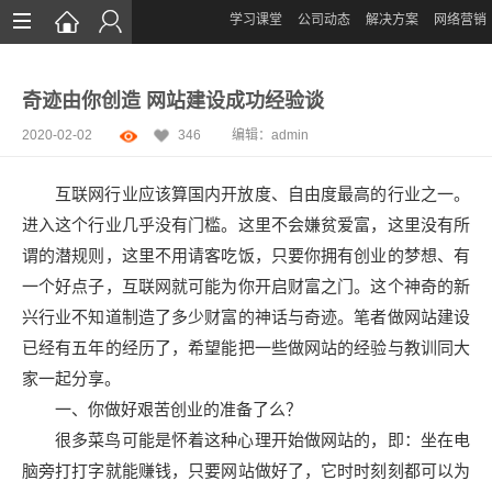
学习课堂
公司动态
解决方案
网络营销
首页
奇迹由你创造 网站建设成功经验谈
网站设计
2020-02-02
346
编辑：
admin
App定制
互联网行业应该算国内开放度、自由度最高的行业之一。
微信开发
进入这个行业几乎没有门槛。这里不会嫌贫爱富，这里没有所
案例鉴赏
谓的潜规则，这里不用请客吃饭，只要你拥有创业的梦想、有
一个好点子，互联网就可能为你开启财富之门。这个神奇的新
解决方案
兴行业不知道制造了多少财富的神话与奇迹。笔者做网站建设
服务
已经有五年的经历了，希望能把一些做网站的经验与教训同大
家一起分享。
资讯
一、你做好艰苦创业的准备了么？
很多菜鸟可能是怀着这种心理开始做网站的，即：坐在电
脑旁打打字就能赚钱，只要网站做好了，它时时刻刻都可以为