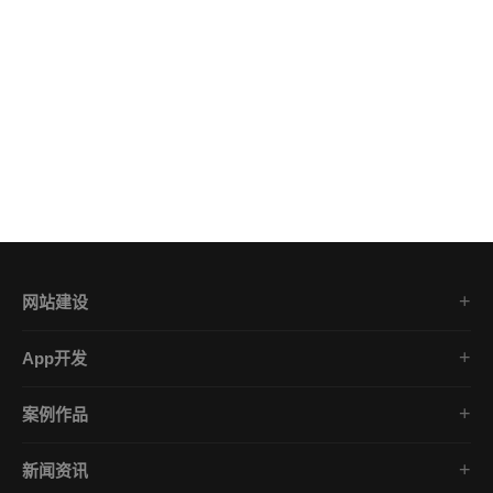
网站建设
集团企业官网
App开发
品牌网站策划
电商App开发
营销网站设计
案例作品
餐饮App开发
外贸网站建设
品牌网站建设
金融App开发
商城网站定制
新闻资讯
App开发作品